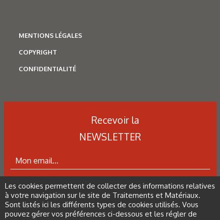
MENTIONS LÉGALES
COPYRIGHT
CONFIDENTIALITÉ
Recevoir la
NEWSLETTER
N°500 - Mai / Juin 2026
Traitements thermiques
Les aciers pour trempe
superficielle
Les cookies permettent de collecter des informations relatives
ABONNEZ-VOUS À LA NEWSLETTER
à votre navigation sur le site de Traitements et Matériaux.
Sont listés ici les différents types de cookies utilisés. Vous
pouvez gérer vos préférences ci-dessous et les régler de