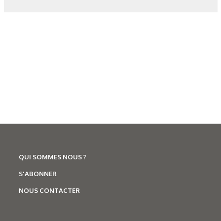
Corrosion
,
Hydrogène
QUI SOMMES NOUS ?
Caractérisation des hydrures
S'ABONNER
de titane : revue des principales
NOUS CONTACTER
techniques d’analyse