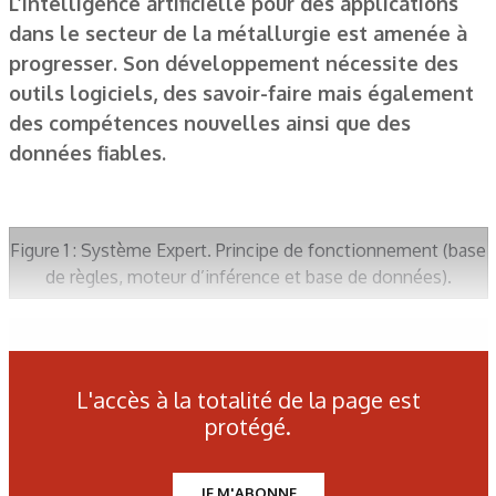
L’intelligence artificielle pour des applications
dans le secteur de la métallurgie est amenée à
progresser. Son développement nécessite des
outils logiciels, des savoir-faire mais également
des compétences nouvelles ainsi que des
données fiables.
Figure 1 : Système Expert. Principe de fonctionnement (base
de règles, moteur d’inférence et base de données).
Figure 3 : Réseau de neurones. Principe (base
d’apprentissage et base de test).
L'accès à la totalité de la page est
protégé.
Figure 4 : Réseau de neurones. Exemple d’utilisation en
métallurgie pour la prédiction des propriétés mécaniques à
JE M'ABONNE