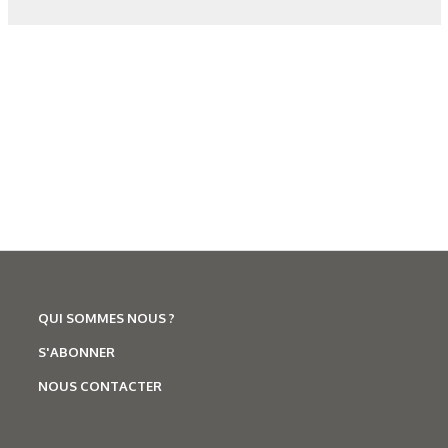
Corrosion
,
Hydrogène
Caractérisation des hydrures
de titane : revue des principales
techniques d’analyse
QUI SOMMES NOUS ?
S'ABONNER
NOUS CONTACTER
N°500 - Mai / Juin 2026