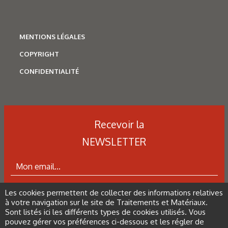
Traitements thermiques
Les aciers pour trempe
superficielle
MENTIONS LÉGALES
COPYRIGHT
CONFIDENTIALITÉ
Recevoir la
NEWSLETTER
Les cookies permettent de collecter des informations relatives
ABONNEZ-VOUS À LA NEWSLETTER
à votre navigation sur le site de Traitements et Matériaux.
Sont listés ici les différents types de cookies utilisés. Vous
N°500 - Mai / Juin 2026
pouvez gérer vos préférences ci-dessous et les régler de
Simulation numérique