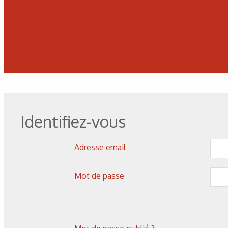
Identifiez-vous
Adresse email
Corrosion
,
Hydrogène
Caractérisation des hydrures
Mot de passe
de titane : revue des principales
techniques d’analyse