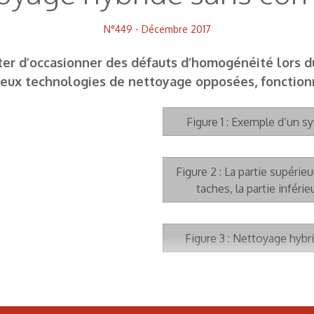
N°449 - Décembre 2017
ter d’occasionner des défauts d’homogénéité lors d
deux technologies de nettoyage opposées, fonction
Figure 1 : Exemple d’un 
Figure 2 : La partie supéri
taches, la partie inféri
Figure 3 : Nettoyage hybr
 thème