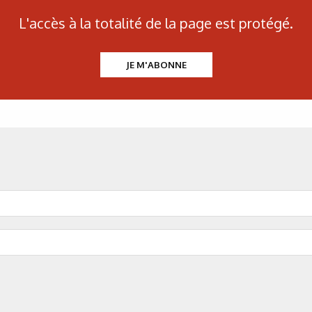
L'accès à la totalité de la page est protégé.
JE M'ABONNE
N°500 - Mai / Juin 2026
Traitements thermiques
Les aciers pour trempe
superficielle