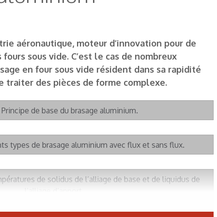
trie aéronautique, moteur d’innovation pour de
 fours sous vide. C’est le cas de nombreux
age en four sous vide résident dans sa rapidité
é de traiter des pièces de forme complexe.
 : Principe de base du brasage aluminium.
ents types de brasage aluminium avec flux et sans flux.
mpératures de solidus de l’alliage de base et de liquidus de
l’alliage d’apport.