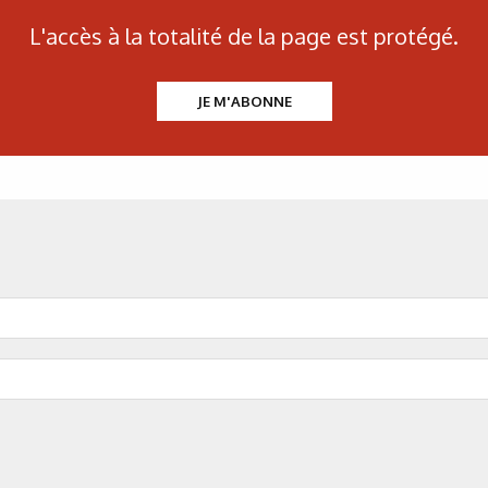
Tableau 2 : Présentation
L'accès à la totalité de la page est protégé.
JE M'ABONNE
Figure 3 : Radiateur 
Figure 4 : Les tro
Figure 5 : 
Figure 6 : Exemple d’
Figure 7 : é