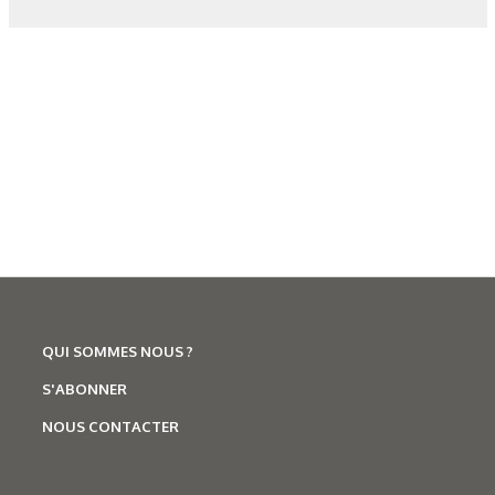
QUI SOMMES NOUS ?
S'ABONNER
Corrosion
,
Hydrogène
NOUS CONTACTER
Caractérisation des hydrures
de titane : revue des principales