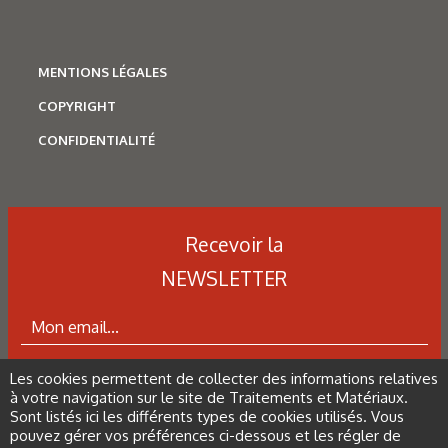
techniques d’analyse
MENTIONS LÉGALES
COPYRIGHT
CONFIDENTIALITÉ
Recevoir la
NEWSLETTER
N°500 - Mai / Juin 2026
Traitements thermiques
Les cookies permettent de collecter des informations relatives
ABONNEZ-VOUS À LA NEWSLETTER
Les aciers pour trempe
à votre navigation sur le site de Traitements et Matériaux.
Sont listés ici les différents types de cookies utilisés. Vous
superficielle
pouvez gérer vos préférences ci-dessous et les régler de