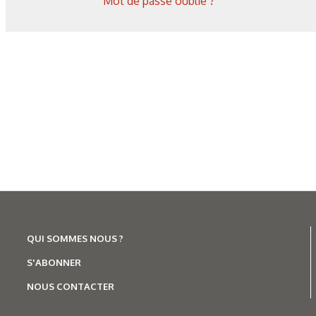
Mot de passe oublié ?
Corrosion
,
Hydrogène
Caractérisation des hydrures
de titane : revue des principales
techniques d’analyse
QUI SOMMES NOUS ?
S'ABONNER
NOUS CONTACTER