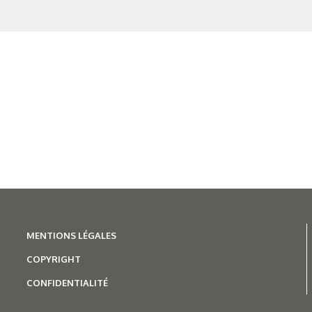
N°500 - Mai / Juin 2026
Traitements thermiques
Les aciers pour trempe
superficielle
MENTIONS LÉGALES
COPYRIGHT
CONFIDENTIALITÉ