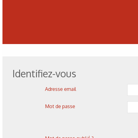
Identifiez-vous
Adresse email
Mot de passe
Les derniers articles sur ce