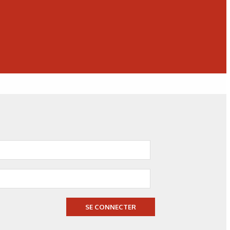
ouche par couche » (référence 4).
e d’un dépôt de palladium sur une surface de cuivre.
isation de l’additif Ce dans la couche d’oxyde.
uantité de cérium en profondeur dans les premières couches
atomiques.
SE CONNECTER