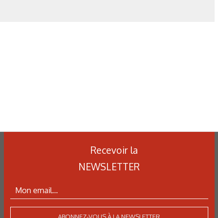
N°500 - Mai / Juin 2026
Simulation numérique
Simulation métallurgique
Recevoir la
et optimisation des traitements
thermiques : une approche multi-
NEWSLETTER
physique et multi-échelle
ABONNEZ-VOUS À LA NEWSLETTER