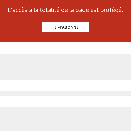
c
L'accès à la totalité de la page est protégé.
JE M'ABONNE
Figure 5. Croissanc
Figure 6. Local
Figure 7. Evolution de la q
 thème