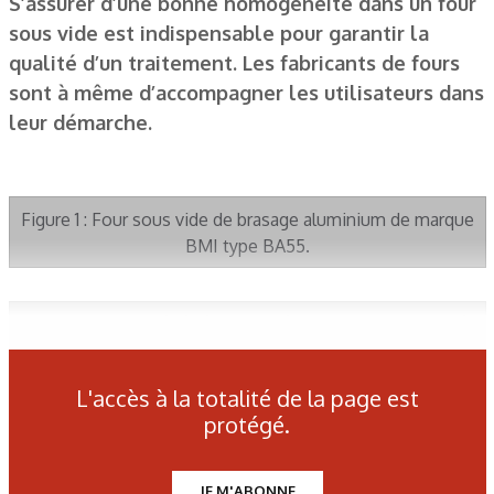
S’assurer d’une bonne homogénéité dans un four
sous vide est indispensable pour garantir la
qualité d’un traitement. Les fabricants de fours
sont à même d’accompagner les utilisateurs dans
leur démarche.
Figure 1 : Four sous vide de brasage aluminium de marque
BMI type BA55.
Figure 2 : Homogénéité en température correspondant à
chaque classe AMS2750E.
L'accès à la totalité de la page est
protégé.
Figure 3 : Circuit de régulation de température indépendant.
JE M'ABONNE