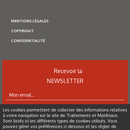
MENTIONS LÉGALES
COPYRIGHT
CONFIDENTIALITÉ
Recevoir la
NEWSLETTER
Corrosion
,
Hydrogène
Caractérisation des hydrures
de titane : revue des principales
Les cookies permettent de collecter des informations relatives
ABONNEZ-VOUS À LA NEWSLETTER
à votre navigation sur le site de Traitements et Matériaux.
techniques d’analyse
Sont listés ici les différents types de cookies utilisés. Vous
pouvez gérer vos préférences ci-dessous et les régler de