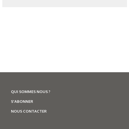
Corrosion
,
Hydrogène
Caractérisation des hydrures
de titane : revue des principales
QUI SOMMES NOUS ?
techniques d’analyse
S'ABONNER
NOUS CONTACTER