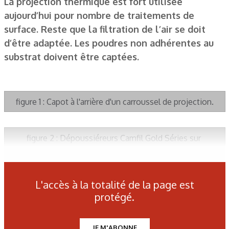
La projection thermique est fort utilisée
aujourd’hui pour nombre de traitements de
surface. Reste que la filtration de l’air se doit
d’être adaptée. Les poudres non adhérentes au
substrat doivent être captées.
figure 1 : Capot à l'arrière d'un carroussel de projection.
figure 2 : Dépoussiéreurs Camfil Gold Séries sur
la projection thermique plasma.
L'accès à la totalité de la page est
figure 3 : Cartouche de filtration Gold Core.
protégé.
figure 4 : Armoire de gestion avec variateur de vitesse piloté
JE M'ABONNE