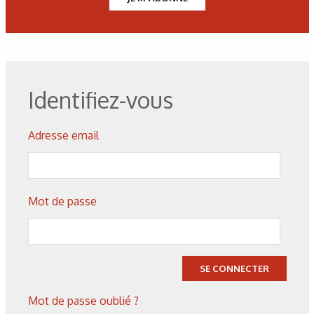
Figure 2: Taber Wear Index of electrodeposited Ni as
a function of average grain size [12].
Identifiez-vous
Figure 3: Optical micrographs of cross-sections of (a)
Nanovate CR and (b) EHC electrodeposits. Coatings appear
in the left side of the figures.
Adresse email
Figure 4: ASTM B537 ranking as a function of exposure
time for Nanovate CR and EHC.
Mot de passe
Figure 5: S-N curves for bare, Nanovate CR- and EHC-
coated (a) 4340 steel (1790 – 1930 MPa UTS) with rotating
SE CONNECTER
beam test configuration, and (b) 4340 steel (1240-1380 MPa
UTS).
Mot de passe oublié ?