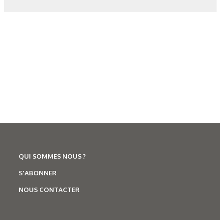
Figure 6: Schematic of Integran’s CFRP tooling approach,
depicting a CFRP tool section coated with Nanovate NV.
Figure 7: CTE of Nanovate NV compared to CFRP and tool
materials [39].
Figure 8: Hardness of Nanovate NV compared to
conventional low CTE metals and CFRP.
QUI SOMMES NOUS ?
Figure 9: Scanning electron micrographs of cross-sections
S'ABONNER
the coated CFRP after thermal cycling.
NOUS CONTACTER
Figure 10: Schematic of the process to create Nanovate NP