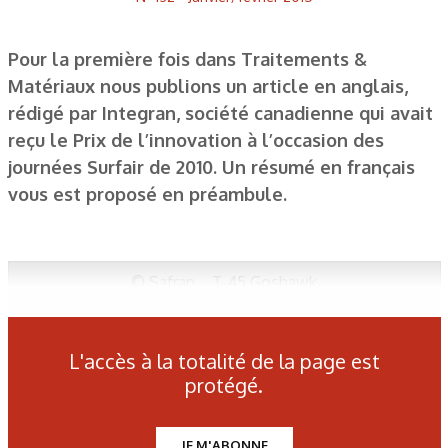
Pour la première fois dans Traitements &
Matériaux nous publions un article en anglais,
rédigé par Integran, société canadienne qui avait
reçu le Prix de l’innovation à l’occasion des
journées Surfair de 2010. Un résumé en français
vous est proposé en préambule.
© Safran _ T-45 Goshawk
Figure 1: Electron micrographs of (a) a coarse-grained metal
L'accès à la totalité de la page est
[1] and (b) Nanovate nanocrystalline material (left) and
protégé.
magnified x100,000 (right). A single grain of the
nanocrystalline metal is outlined.
JE M'ABONNE