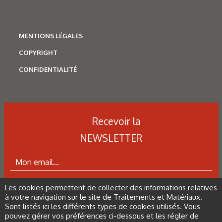
nanocrystalline metal-polymer hybrid components.
MENTIONS LÉGALES
Figure 11: Performance benefits of Nanovate NP hybrid
components compared to polymer (plastic) alone, including
COPYRIGHT
(a) tensile strength, (b) flexural modulus and (c) impact
CONFIDENTIALITÉ
resistance [36].
Figure 12: Stiffness storage modulus at elevated
Recevoir la
temperature of Nanovate NP hybrid components compared
to polymer
NEWSLETTER
(plastic) alone.
Figure 13: Images of (a) CFRP and (b) Nanovate NS-coated
Les cookies permettent de collecter des informations relatives
ABONNEZ-VOUS À LA NEWSLETTER
CFRP following erosion tests.
à votre navigation sur le site de Traitements et Matériaux.
Sont listés ici les différents types de cookies utilisés. Vous
pouvez gérer vos préférences ci-dessous et les régler de