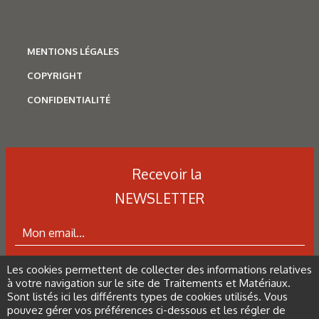
réseaux
de porosité de la couche micro-arc.
MENTIONS LÉGALES
Figure 7 : Spectroscopie micro-Raman à différentes
COPYRIGHT
profondeurs de la couche micro-arc de l’échantillon S3 dans
CONFIDENTIALITÉ
la zone montrée par la figure 6A.
Figure 8 : (A) Profils élémentaires de C, Al et O de
Recevoir la
l’échantillon S1 obtenus par spectroscopie de décharge
luminescente. (B) Comparaison des profils en carbone pour
NEWSLETTER
S0 et S1.
Figure 9 : Micrographies MEB de la coupe transverse de
Les cookies permettent de collecter des informations relatives
ABONNEZ-VOUS À LA NEWSLETTER
l’échantillon S3 dévoilant des nanotubes individuels
à votre navigation sur le site de Traitements et Matériaux.
imbriqués de part et d’autre dans l’alumine micro-arc
Sont listés ici les différents types de cookies utilisés. Vous
pouvez gérer vos préférences ci-dessous et les régler de