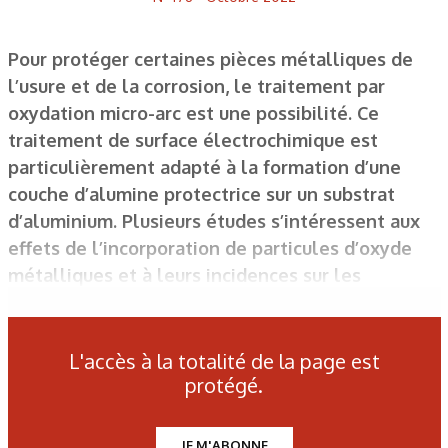
Pour protéger certaines pièces métalliques de
l’usure et de la corrosion, le traitement par
oxydation micro-arc est une possibilité. Ce
traitement de surface électrochimique est
particulièrement adapté à la formation d’une
couche d’alumine protectrice sur un substrat
d’aluminium. Plusieurs études s’intéressent aux
effets de l’incorporation de particules d’oxyde
métalliques et à leurs incidences sur les
performances en usure ou en corrosion de la
couche composite formée. Rares sont celles qui
portent sur l'incorporation de particules
L'accès à la totalité de la page est
carbonées, et notamment sur les nanotubes de
protégé.
carbone.
JE M'ABONNE