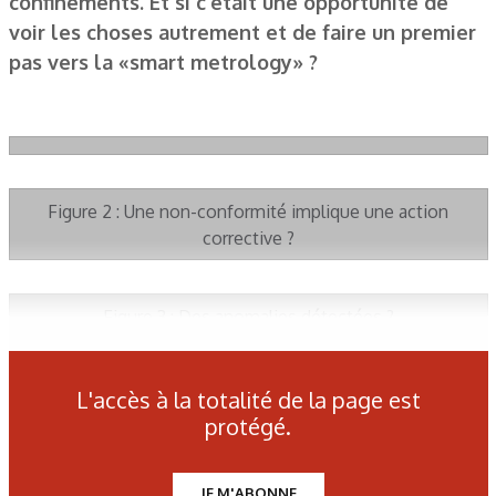
confinements. Et si c’était une opportunité de
voir les choses autrement et de faire un premier
pas vers la «smart metrology» ?
Figure 2 : Une non-conformité implique une action
corrective ?
Figure 3 : Des anomalies détectées ?
Figure 4 : Les normes, un outil d’optimisation ?
L'accès à la totalité de la page est
protégé.
Figure 5 : Des méthodes déjà mises en œuvre ?
JE M'ABONNE