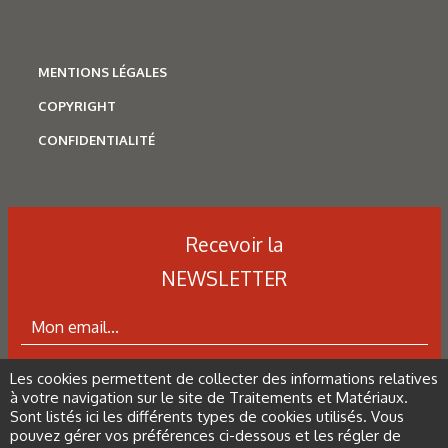
MENTIONS LÉGALES
COPYRIGHT
CONFIDENTIALITÉ
Recevoir la
NEWSLETTER
N°500 - Mai / Juin 2026
Traitements thermiques
Les cookies permettent de collecter des informations relatives
Les aciers pour trempe
ABONNEZ-VOUS À LA NEWSLETTER
à votre navigation sur le site de Traitements et Matériaux.
superficielle
Sont listés ici les différents types de cookies utilisés. Vous
pouvez gérer vos préférences ci-dessous et les régler de