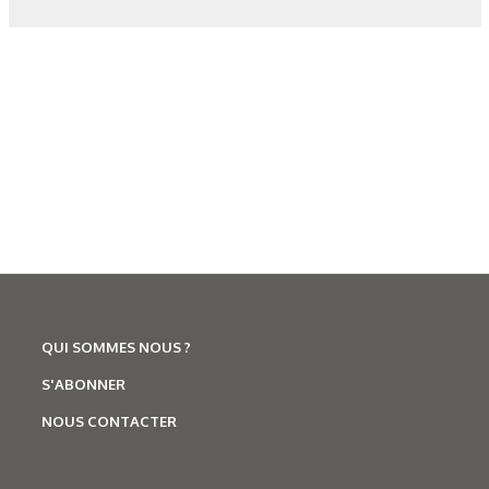
QUI SOMMES NOUS ?
S'ABONNER
Corrosion
,
Hydrogène
Caractérisation des hydrures
NOUS CONTACTER
de titane : revue des principales
techniques d’analyse