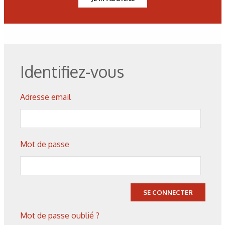
figure 4 : Résultats 2D-3D colorisés d'une cartographie de
soudure.
Identifiez-vous
Les derniers articles sur ce
Adresse email
thème
Mot de passe
SE CONNECTER
Mot de passe oublié ?