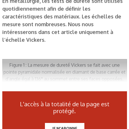
En métallurgie, les tests de dureté sont utilisés
quotidiennement afin de définir les
caractéristiques des matériaux. Les échelles de
mesure sont nombreuses. Nous nous
intéresserons dans cet article uniquement à
l’échelle Vickers.
Figure 1 : La mesure de dureté Vickers se fait avec une
pointe pyramidale normalisée en diamant de base carrée et
d’angle égal à 136° au sommet entre ses faces opposées.
figure 2 : Méthode des points isolés.
L'accès à la totalité de la page est
protégé.
figure 3 : Une filiation de dureté Vickers réalisée sous une
charge de 5 kg sur un acier trempé.
JE M'ABONNE