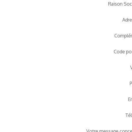
Raison Soc
Adr
Complé
Code po
E
Tél
Votre message conc