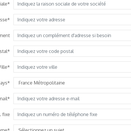
iale
esse
ment
stal
Ville
Pays
mail
. fixe
erne