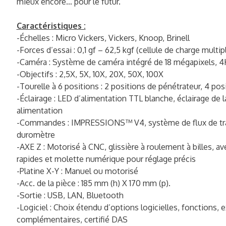
mieux encore… pour le futur.
Caractéristiques :
-Échelles : Micro Vickers, Vickers, Knoop, Brinell
-Forces d’essai : 0,1 gf – 62,5 kgf (cellule de charge multi
-Caméra : Système de caméra intégré de 18 mégapixels, 4K,
-Objectifs : 2,5X, 5X, 10X, 20X, 50X, 100X
-Tourelle à 6 positions : 2 positions de pénétrateur, 4 pos
-Éclairage : LED d’alimentation TTL blanche, éclairage de 
alimentation
-Commandes : IMPRESSIONS™ V4, système de flux de trav
duromètre
-AXE Z : Motorisé à CNC, glissière à roulement à billes, 
rapides et molette numérique pour réglage précis
-Platine X-Y : Manuel ou motorisé
-Acc. de la pièce : 185 mm (h) X 170 mm (p).
-Sortie : USB, LAN, Bluetooth
-Logiciel : Choix étendu d’options logicielles, fonctions,
complémentaires, certifié DAS