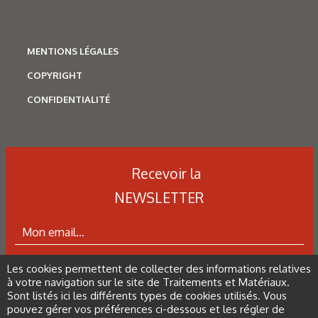
Corrosion
,
Hydrogène
Caractérisation des hydrures
de titane : revue des principales
MENTIONS LÉGALES
techniques d’analyse
COPYRIGHT
CONFIDENTIALITÉ
Recevoir la
NEWSLETTER
Les cookies permettent de collecter des informations relatives
ABONNEZ-VOUS À LA NEWSLETTER
à votre navigation sur le site de Traitements et Matériaux.
Sont listés ici les différents types de cookies utilisés. Vous
pouvez gérer vos préférences ci-dessous et les régler de
N°500 - Mai / Juin 2026