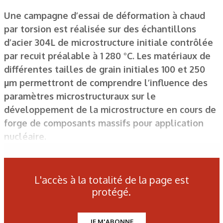
Une campagne d’essai de déformation à chaud
par torsion est réalisée sur des échantillons
d’acier 304L de microstructure initiale contrôlée
par recuit préalable à 1 280 °C. Les matériaux de
différentes tailles de grain initiales 100 et 250
µm permettront de comprendre l’influence des
paramètres microstructuraux sur le
développement de la microstructure en cours de
forge de composants massifs pour application
nucléaire.
L'accès à la totalité de la page est
Figure 1 : Dispositif de torsion à chaud du laboratoire Claude
protégé.
Rossard.
JE M'ABONNE