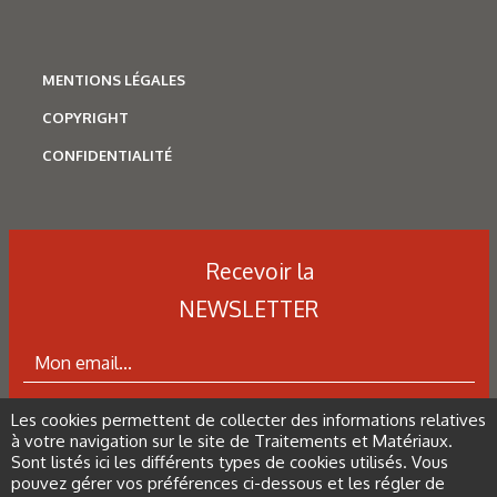
structures déformées à 0,003 s-1 à 950 °C sur matériau
recuit.
MENTIONS LÉGALES
COPYRIGHT
Figure 10 : Microstructure stationnaire en cours de torsion à
chaud à 0,003 s-1
CONFIDENTIALITÉ
Les derniers articles sur ce
Recevoir la
thème
NEWSLETTER
Les cookies permettent de collecter des informations relatives
ABONNEZ-VOUS À LA NEWSLETTER
à votre navigation sur le site de Traitements et Matériaux.
Sont listés ici les différents types de cookies utilisés. Vous
pouvez gérer vos préférences ci-dessous et les régler de