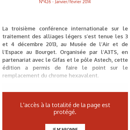
N°426 - Janvier/février 2014
La troisième conférence internationale sur le
traitement des alliages légers s’est tenue les 3
et 4 décembre 2013, au Musée de l’Air et de
l’Espace au Bourget. Organisée par l’A3TS, en
partenariat avec le Gifas et le pôle Astech, cette
édition a permis de faire le point sur le
remplacement du chrome hexavalent.
L'accès à la totalité de la page est
Les derniers articles sur ce
protégé.
thème
JE M'ABONNE