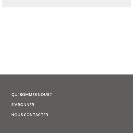
20/07/2026
Technologies
Fonctionnaliser les surfaces
grâce au laser
QUI SOMMES NOUS ?
S'ABONNER
NOUS CONTACTER