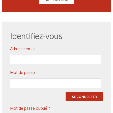
06/08/2026
Identifiez-vous
Search by tag result
Adresse email
06/08/2026
Search result
Mot de passe
SE CONNECTER
Mot de passe oublié ?