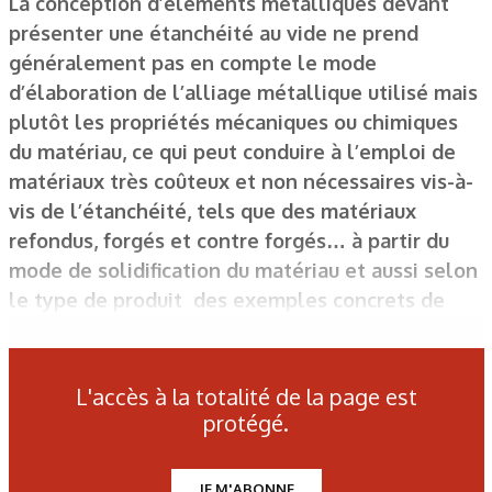
La conception d’éléments métalliques devant
présenter une étanchéité au vide ne prend
généralement pas en compte le mode
d’élaboration de l’alliage métallique utilisé mais
plutôt les propriétés mécaniques ou chimiques
du matériau, ce qui peut conduire à l’emploi de
matériaux très coûteux et non nécessaires vis-à-
vis de l’étanchéité, tels que des matériaux
refondus, forgés et contre forgés… à partir du
mode de solidification du matériau et aussi selon
le type de produit des exemples concrets de
fabrication de pièces simples vont être examinés
en vue de leur réalisation avec un risque
minimum d’avarie lors des tests sous vide.
L'accès à la totalité de la page est
protégé.
Figure 1 : Principe de la coulée continue.
JE M'ABONNE