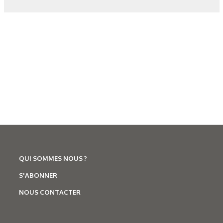
Figure 7 : Laminage ou forgeage d’un produit long.
Figure 8 : Laminage ou forgeage d’un produit plat.
Figure 9 : Principe de la refusion sous laitier.
Figure 10 : Principe de la refusion sous vide.
Figure 11 : Principe du forgeage - contre forgeage.
QUI SOMMES NOUS ?
S'ABONNER
Figure 12 : Réalisation d’un bouchon à partir d’une « tranche
NOUS CONTACTER
» de produit long.