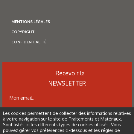
Figure 13 : Exemples de ressuage sur un bouchon usiné
comme présenté en figure 12.
MENTIONS LÉGALES
COPYRIGHT
Figure 14 : Réalisation d’un bouchon à partir d’un produit
plat.
CONFIDENTIALITÉ
Figure 15 : Réalisation d’une enceinte à vide à partir d’un
produit long.
Recevoir la
NEWSLETTER
Les derniers articles sur ce
thème
Les cookies permettent de collecter des informations relatives
ABONNEZ-VOUS À LA NEWSLETTER
à votre navigation sur le site de Traitements et Matériaux.
Sont listés ici les différents types de cookies utilisés. Vous
pouvez gérer vos préférences ci-dessous et les régler de