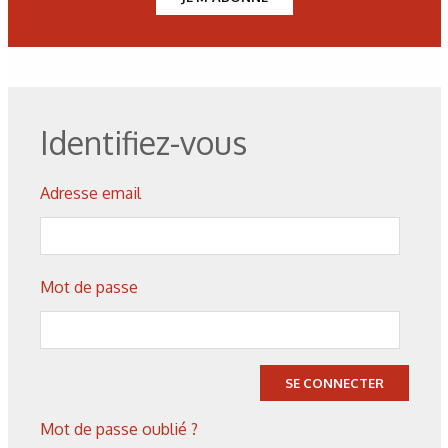
Identifiez-vous
Adresse email
Mot de passe
Corrosion
,
Hydrogène
Caractérisation des hydrures
SE CONNECTER
de titane : revue des principales
techniques d’analyse
Mot de passe oublié ?