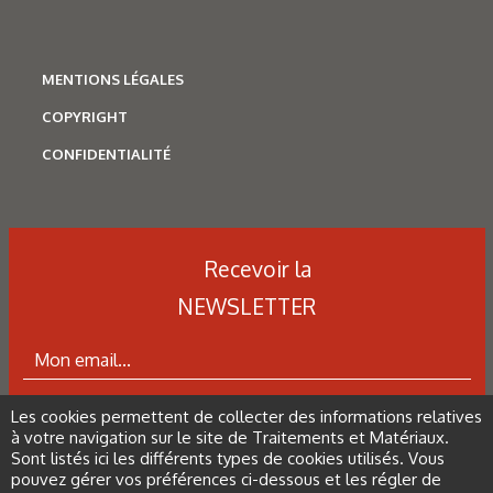
MENTIONS LÉGALES
COPYRIGHT
CONFIDENTIALITÉ
Recevoir la
NEWSLETTER
N°500 - Mai / Juin 2026
Simulation numérique
Simulation métallurgique
et optimisation des traitements
Les cookies permettent de collecter des informations relatives
ABONNEZ-VOUS À LA NEWSLETTER
à votre navigation sur le site de Traitements et Matériaux.
thermiques : une approche multi-
Sont listés ici les différents types de cookies utilisés. Vous
physique et multi-échelle
pouvez gérer vos préférences ci-dessous et les régler de