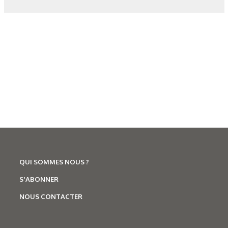
QUI SOMMES NOUS ?
N°500 - Mai / Juin 2026
Traitements thermiques
S'ABONNER
Les aciers pour trempe
NOUS CONTACTER
superficielle