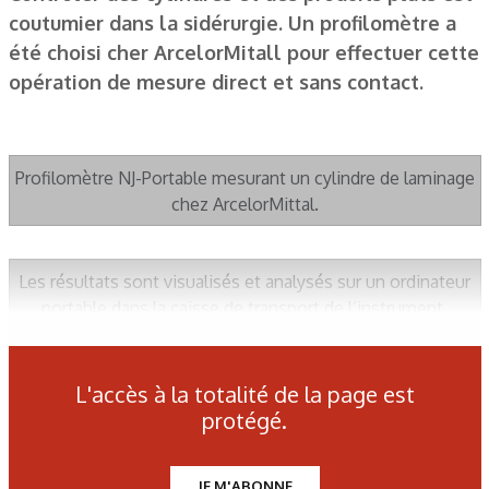
coutumier dans la sidérurgie. Un profilomètre a
été choisi cher ArcelorMitall pour effectuer cette
opération de mesure direct et sans contact.
Profilomètre NJ-Portable mesurant un cylindre de laminage
chez ArcelorMittal.
Les résultats sont visualisés et analysés sur un ordinateur
portable dans la caisse de transport de l’instrument.
L'accès à la totalité de la page est
Les derniers articles sur ce
protégé.
thème
JE M'ABONNE