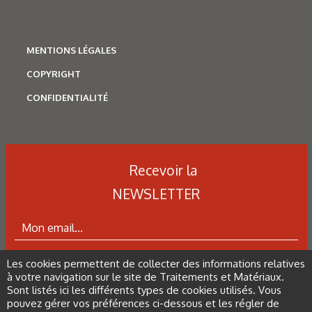
tableau 4 : Résultats des essais de résilience Charpy.
MENTIONS LÉGALES
COPYRIGHT
figure 5 : Courant tension du 304L CIC et forgé.
CONFIDENTIALITÉ
figure 6 : État de surface des échantillons de 304L après
essais de corrosion intergranulaire.
Recevoir la
NEWSLETTER
figure 7 : Tenue en fatigue de l’acier 304L compacté dans
l’air à 300 °C. Comparé à la courbe moyenne de fatigue de
l’ANL pour les aciers inoxydables austénitiques et des
données sur le 304L forgé et laminé.
Les cookies permettent de collecter des informations relatives
ABONNEZ-VOUS À LA NEWSLETTER
à votre navigation sur le site de Traitements et Matériaux.
Sont listés ici les différents types de cookies utilisés. Vous
pouvez gérer vos préférences ci-dessous et les régler de
figure 8 : Vitesse de fissuration en fatigue à 320 °C sous air