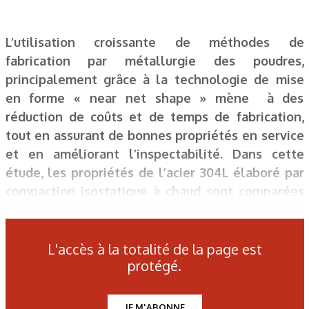
L’utilisation croissante de méthodes de
fabrication par métallurgie des poudres,
principalement grâce à la technologie de mise
en forme « near net shape » mène à des
réduction de coûts et de temps de fabrication,
tout en assurant de bonnes propriétés en service
et en améliorant l’inspectabilité. Dans cette
étude, les propriétés de l’acier 304L élaboré par
compaction isostatique à chaud sont comparées
avec celles du même acier forgé. La poudre en
acier 304L a été densifiée par Compaction
Isostatique à Chaud (CIC ou HIP en anglais) pour
L'accès à la totalité de la page est
protégé.
fabriquer un tube et plusieurs plaques. La
structure métallurgique et le comportement
mécanique de ce matériau ont été caractérisés,
JE M'ABONNE