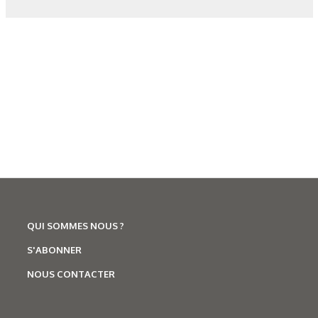
figure 2 : Microstructure à ¼ épaisseur du 304L CIC.
figure 3 : Propriétés mécaniques en traction comparées à 20
°C du 304L.
figure 4 : Propriétés mécaniques en traction comparées à
300 °C du 304L.
tableau 2 : Résultats de traction à 20°C du 304L CIC dans
QUI SOMMES NOUS ?
deux directions.
S'ABONNER
NOUS CONTACTER
tableau 3 : Résultats de traction à 300 °C du 304L CIC dans
deux directions.