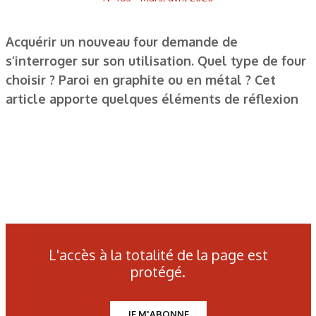
Acquérir un nouveau four demande de
s’interroger sur son utilisation. Quel type de four
choisir ? Paroi en graphite ou en métal ? Cet
article apporte quelques éléments de réflexion
L'accès à la totalité de la page est
Les derniers articles sur ce
protégé.
thème
JE M'ABONNE