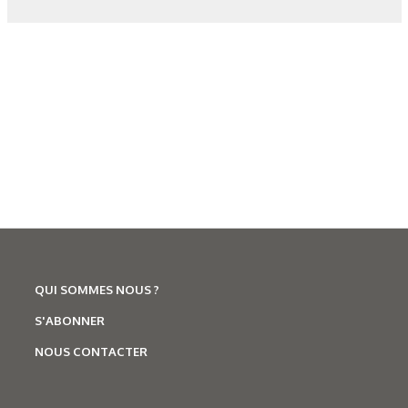
QUI SOMMES NOUS ?
N°500 - Mai / Juin 2026
Traitements thermiques
S'ABONNER
Les aciers pour trempe
NOUS CONTACTER
superficielle