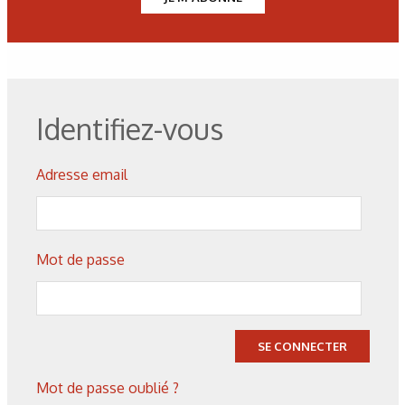
Identifiez-vous
Adresse email
Mot de passe
Corrosion
,
Hydrogène
Caractérisation des hydrures
SE CONNECTER
de titane : revue des principales
techniques d’analyse
Mot de passe oublié ?