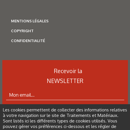
MENTIONS LÉGALES
COPYRIGHT
CONFIDENTIALITÉ
Recevoir la
NEWSLETTER
N°500 - Mai / Juin 2026
Simulation numérique
Simulation métallurgique
et optimisation des traitements
Les cookies permettent de collecter des informations relatives
ABONNEZ-VOUS À LA NEWSLETTER
à votre navigation sur le site de Traitements et Matériaux.
thermiques : une approche multi-
Sont listés ici les différents types de cookies utilisés. Vous
physique et multi-échelle
pouvez gérer vos préférences ci-dessous et les régler de