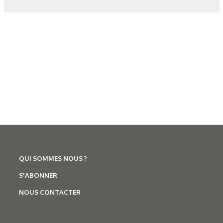
pour l’alliage TA6V après hydruration pendant c) 1 jour et d)
4 jours.
Figure 6.
a) temps d’érosion de la couche Ti-H (SDL) et
b) profondeur de la couche d’hydrogène (HR-µLIBS), en
fonction de la durée d’hydruration.
Figure 7.
Profils HR-µLIBS pour
a) le titane pur et b) l’alliage TA6V, après différentes durées
d’hydruration.
QUI SOMMES NOUS ?
Tableau 1.
Avantages et limites des techniques MEB, DRX,
S'ABONNER
SDL et HR-µLIBS pour la détection des hydrures de titane.
NOUS CONTACTER