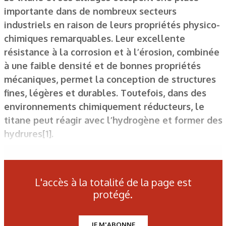
importante dans de nombreux secteurs
industriels en raison de leurs propriétés physico-
chimiques remarquables. Leur excellente
résistance à la corrosion et à l’érosion, combinée
à une faible densité et de bonnes propriétés
mécaniques, permet la conception de structures
fines, légères et durables. Toutefois, dans des
environnements chimiquement réducteurs, le
titane peut réagir avec l’hydrogène et former des
hydrures[1].
Figure 1.
Observations MEB en surface pour le titane pur
L'accès à la totalité de la page est
après hydruration pendant :
protégé.
a) 1 jour et b) 4 jours ; pour l’alliage TA6V après hydruration
pendant
JE M'ABONNE