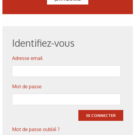
c) 1 jour et d) 4 jours.
Figure 2.
Observations MEB en coupe
a) titane avec hydruration 4 jours, b) TA6V après hydruration
6 jours.
Identifiez-vous
Figure 3.
Diffractogrammes pour les échantillons de titane
Adresse email
pur, après différentes durées d’hydruration.
Figure 4.
Diffractogrammes pour les échantillons d’alliage
Mot de passe
TA6V, après différentes durées d’hydruration.
Figure 5.
Profils SDL qualitatifs pour le titane pur après
SE CONNECTER
hydruration pendant
a) 1 jour et b) 4 jours ;
Mot de passe oublié ?