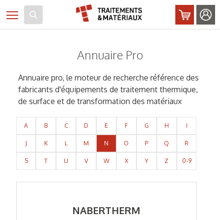
Panneau de gestion des cookies
Toggle navigation
Annuaire Pro
Annuaire pro, le moteur de recherche référence des
fabricants d'équipements de traitement thermique,
de surface et de transformation des matériaux
A
B
C
D
E
F
G
H
I
J
K
L
M
N
O
P
Q
R
S
T
U
V
W
X
Y
Z
0-9
NABERTHERM