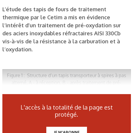
L’étude des tapis de fours de traitement
thermique par le Cetim a mis en évidence
l’intérêt d’un traitement de pré-oxydation sur
des aciers inoxydables réfractaires AISI 330Cb
vis-à-vis de la résistance à la carburation et à
l’oxydation.
Figure 1 : Structure d’un tapis transporteur à spires à pas
alterné. A - à réception, B - après traitement de pré-
oxydation.
L'accès à la totalité de la page est
Tableau 1 : Composition chimique de l’alliage étudié (spire
protégé.
et tringle).
JE M'ABONNE