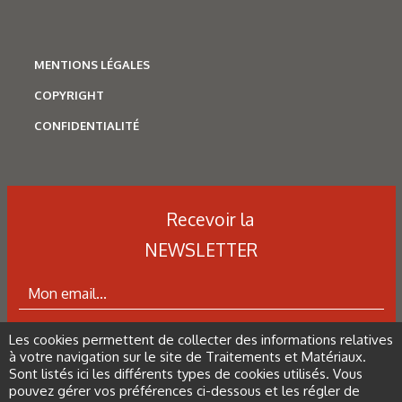
Figure 10 : Examen au microscope optique sur spire à cœur à
t0 + 6 mois.
MENTIONS LÉGALES
COPYRIGHT
Les derniers articles sur ce
CONFIDENTIALITÉ
thème
Recevoir la
NEWSLETTER
Les cookies permettent de collecter des informations relatives
ABONNEZ-VOUS À LA NEWSLETTER
à votre navigation sur le site de Traitements et Matériaux.
Sont listés ici les différents types de cookies utilisés. Vous
pouvez gérer vos préférences ci-dessous et les régler de