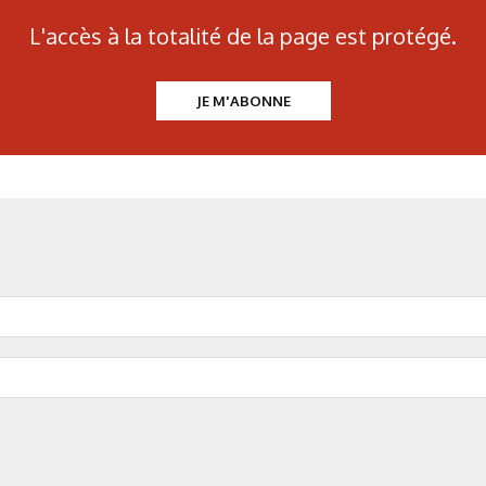
es de précision.
L'accès à la totalité de la page est protégé.
 thème
JE M'ABONNE
N°500 - Mai / Juin 2026
Traitements thermiques