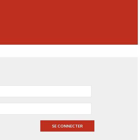
SE CONNECTER
N°500 - Mai / Juin 2026
Simulation numérique