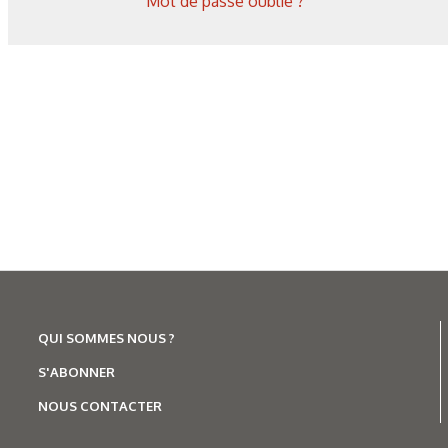
Mot de passe oublié ?
de titane : revue des principales
techniques d’analyse
QUI SOMMES NOUS ?
S'ABONNER
NOUS CONTACTER