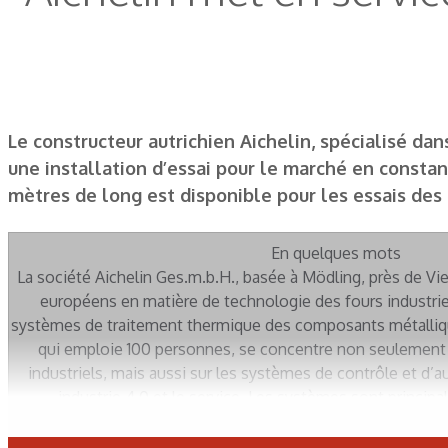
Le constructeur autrichien Aichelin, spécialisé da
une installation d’essai pour le marché en constan
mètres de long est disponible pour les essais des 
En quelques mots
La société Aichelin Ges.m.b.H., basée à Mödling, près de Vie
européens en matière de technologie des fours industri
systèmes de traitement thermique des composants métallique
qui emploie 100 personnes, se concentre non seulement s
industriels, mais aussi sur les systèmes de contrôle et d’a
industrie 4.0 et le service. Les systèmes sont principa
constructeurs automobiles et les équipementiers automobiles
à façon, dans l’industrie des fixations et des techniques de 