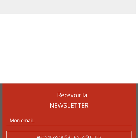
Simulation métallurgique
et optimisation des traitements
thermiques : une approche multi-
physique et multi-échelle
Recevoir la
NEWSLETTER
ABONNEZ-VOUS À LA NEWSLETTER