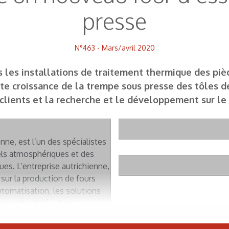
presse
N°463 - Mars/avril 2020
ns les installations de traitement thermique des piè
te croissance de la trempe sous presse des tôles de 
clients et la recherche et le développement sur le 
nne, est l’un des spécialistes
els atmosphériques et des
s. L’entreprise autrichienne,
ur la production de fours
utomatisation, les solutions
lement utilisés chez les
, dans les ateliers de trempe
fixation, dans l’industrie des